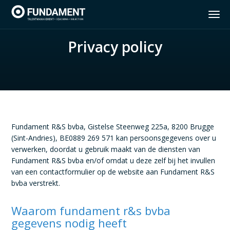
Privacy policy
Home
Diensten
Insights Discovery
Fundament R&S bvba, Gistelse Steenweg 225a, 8200 Brugge
Vacatures
(Sint-Andries), BE0889 269 571 kan persoonsgegevens over u
verwerken, doordat u gebruik maakt van de diensten van
Over Fundament
Fundament R&S bvba en/of omdat u deze zelf bij het invullen
van een contactformulier op de website aan Fundament R&S
bvba verstrekt.
Contact
Waarom fundament r&s bvba
gegevens nodig heeft
NL
FR
EN